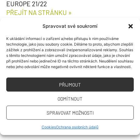
EUROPE 21/22
PŘEJÍT NA STRÁNKU »
Spravovat své soukromí
TISKOVÁ ZPRÁVA – SOLAR DECATHLON –
TÝM FIRSTLIFE – 3. MÍSTO V KATEGORII
K ukládání informací o zařízení a/nebo přístupu k nim používáme
COMFORT
technologie, jako jsou soubory cookie. Děláme to proto, abychom zlepšili
zážitek z prohlížení a zobrazovali (ne)personalizované reklamy. Souhlas
PŘEJÍT NA STRÁNKU »
s těmito technologiemi nám umožní zpracovávat údaje, jako je chování
při prohlížení nebo jedinečné ID na těchto stránkách. Neudělení souhlasu
TÝM ČVUT ÚSPĚŠNĚ PŘEDAL POROTĚ
nebo jeho odvolání může negativně ovlivnit některé funkce a vlastnosti.
SOUTĚŽE SOLAR DECATHLON EUROPE
SOUTĚŽNÍ OBJEKT FIRSTLIFE
PŘIJMOUT
PŘEJÍT NA STRÁNKU »
ODMÍTNOUT
TISKOVÁ ZPRÁVA ČVUT – POJEKT FIRSTLIFE,
SPRAVOVAT MOŽNOSTI
SOLAR DECATHLON EUROPE – PŘEDÁNÍ
OBJEKTU POROTĚ
Cookies
Ochrana osobních údajů
PŘEJÍT NA STRÁNKU »