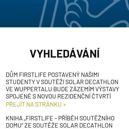
VYHLEDÁVÁNÍ
DŮM FIRSTLIFE POSTAVENÝ NAŠIMI
STUDENTY V SOUTĚŽI SOLAR DECATHLON
VE WUPPERTALU BUDE ZÁZEMÍM VÝSTAVY
SPOJENÉ S NOVOU REZIDENČNÍ ČTVRTÍ
PŘEJÍT NA STRÁNKU »
KNIHA „FIRSTLIFE – PŘÍBĚH SOUTĚŽNÍHO
DOMU“ ZE SOUTĚŽE SOLAR DECATHLON