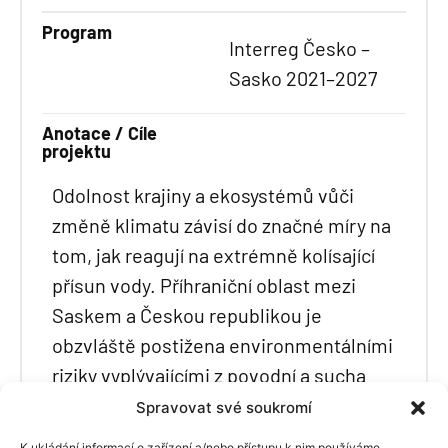
Program
Interreg Česko –
Sasko 2021–2027
Anotace / Cíle
projektu
Odolnost krajiny a ekosystémů vůči
změně klimatu závisí do značné míry na
tom, jak reagují na extrémně kolísající
přísun vody. Příhraniční oblast mezi
Saskem a Českou republikou je
obzvláště postižena environmentálními
riziky vyplývajícími z povodní a sucha
(časté záplavy, odumírání lesů, lesní
Spravovat své soukromí
požáry). Činnost bobrů může vést
K ukládání informací o zařízení a/nebo přístupu k nim používáme