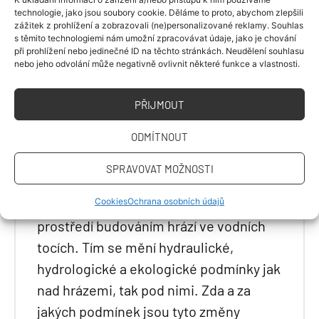
k vyrovnání vodní bilance, zvýšení
technologie, jako jsou soubory cookie. Děláme to proto, abychom zlepšili
zážitek z prohlížení a zobrazovali (ne)personalizované reklamy. Souhlas
biodiverzity, a tím i ke zvýšení odolnosti
s těmito technologiemi nám umožní zpracovávat údaje, jako je chování
při prohlížení nebo jedinečné ID na těchto stránkách. Neudělení souhlasu
regionu vůči klimatickým změnám.
nebo jeho odvolání může negativně ovlivnit některé funkce a vlastnosti.
Vedle pozitivních účinků
(např. renaturalizace vodních toků,
PŘIJMOUT
zvýšení retence) je třeba brát v úvahu
ODMÍTNOUT
i účinky negativní (např. podemílání,
nežádoucí záplavy). Specifickou
SPRAVOVAT MOŽNOSTI
vlastností bobra je jeho snaha
o vytváření příznivého životního
Cookies
Ochrana osobních údajů
prostředí budováním hrází ve vodních
tocích. Tím se mění hydraulické,
hydrologické a ekologické podmínky jak
nad hrázemi, tak pod nimi. Zda a za
jakých podmínek jsou tyto změny