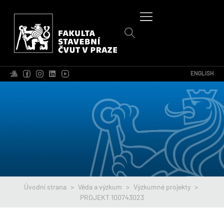
ENGLISH
Úvodní strana
>
Věda a výzkum
>
Výzkumné projekty
>
PROJEKT 100743023