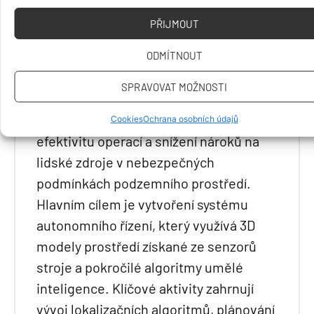
elektrického smykem řízeného stroje
PŘIJMOUT
pro podzemní stavby, který bude
schopen navigace v prostředí bez GPS.
ODMÍTNOUT
Projekt reaguje na potřeby důlního
SPRAVOVAT MOŽNOSTI
a stavebního průmyslu, kde je kladen
důraz na zvýšení bezpečnosti práce,
Cookies
Ochrana osobních údajů
efektivitu operací a snížení nároků na
lidské zdroje v nebezpečných
podmínkách podzemního prostředí.
Hlavním cílem je vytvoření systému
autonomního řízení, který využívá 3D
modely prostředí získané ze senzorů
stroje a pokročilé algoritmy umělé
inteligence. Klíčové aktivity zahrnují
vývoj lokalizačních algoritmů, plánování