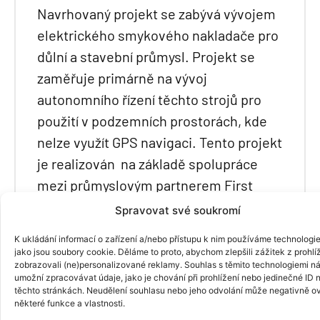
Navrhovaný projekt se zabývá vývojem
elektrického smykového nakladače pro
důlní a stavební průmysl. Projekt se
zaměřuje primárně na vývoj
autonomního řízení těchto strojů pro
použití v podzemních prostorách, kde
nelze využít GPS navigaci. Tento projekt
je realizován na základě spolupráce
mezi průmyslovým partnerem First
Green Industries a.s. a akademickým
Spravovat své soukromí
partnerem České vysoké učení
K ukládání informací o zařízení a/nebo přístupu k nim používáme technologie
technické v Praze, Fakulta stavební.
jako jsou soubory cookie. Děláme to proto, abychom zlepšili zážitek z prohlí
zobrazovali (ne)personalizované reklamy. Souhlas s těmito technologiemi n
umožní zpracovávat údaje, jako je chování při prohlížení nebo jedinečné ID 
Cíle projektu
těchto stránkách. Neudělení souhlasu nebo jeho odvolání může negativně ov
některé funkce a vlastnosti.
Cílem projektu je vývoj autonomního