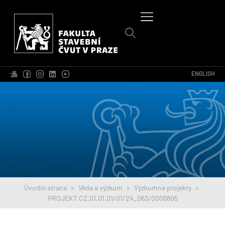
ENGLISH
Úvodní strana
>
Věda a výzkum
>
Výzkumné projekty
>
PROJEKT CZ.01.01.01/01/24_063/0006805