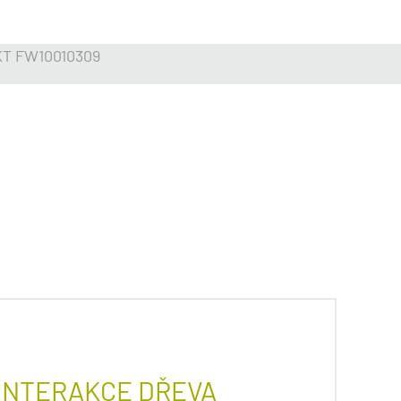
T FW10010309
 INTERAKCE DŘEVA