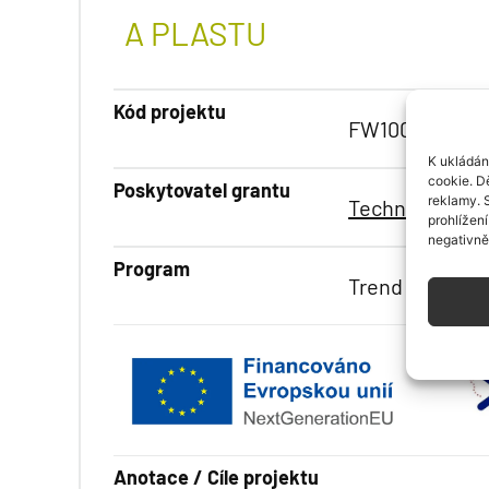
A PLASTU
Kód projektu
FW10010309
K ukládán
cookie. D
Poskytovatel grantu
reklamy. 
Technologická
prohlížen
negativně 
Program
Trend
Anotace / Cíle projektu