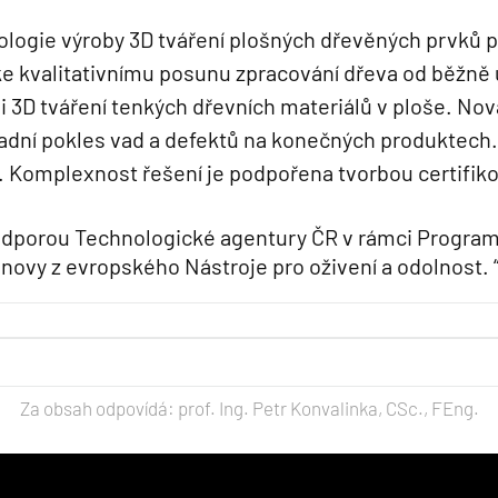
nologie výroby 3D tváření plošných dřevěných prvků
ke kvalitativnímu posunu zpracování dřeva od běžně 
i 3D tváření tenkých dřevních materiálů v ploše. N
adní pokles vad a defektů na konečných produktec
. Komplexnost řešení je podpořena tvorbou certifik
podporou Technologické agentury ČR v rámci Program
novy z evropského Nástroje pro oživení a odolnost. 
Za obsah odpovídá: prof. Ing. Petr Konvalinka, CSc., FEng.