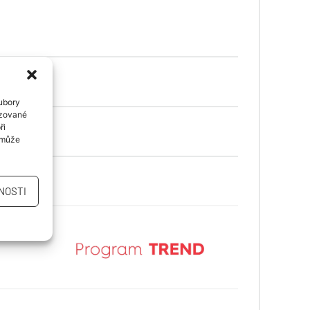
oubory
izované
ři
í může
NOSTI