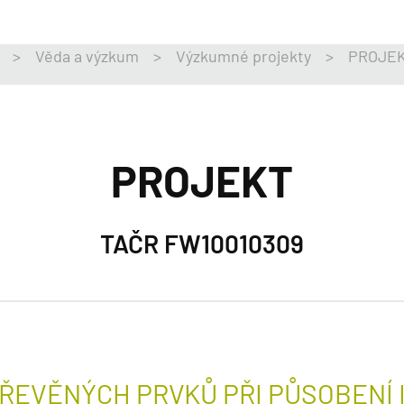
>
Věda a výzkum
>
Výzkumné projekty
>
PROJEK
PROJEKT
TAČR FW10010309
DŘEVĚNÝCH PRVKŮ PŘI PŮSOBENÍ