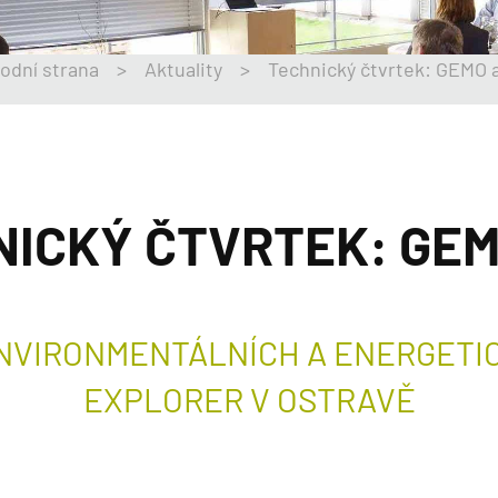
odní strana
>
Aktuality
>
Technický čtvrtek: GEMO a
ICKÝ ČTVRTEK: GEM
NVIRONMENTÁLNÍCH A ENERGETIC
EXPLORER V OSTRAVĚ