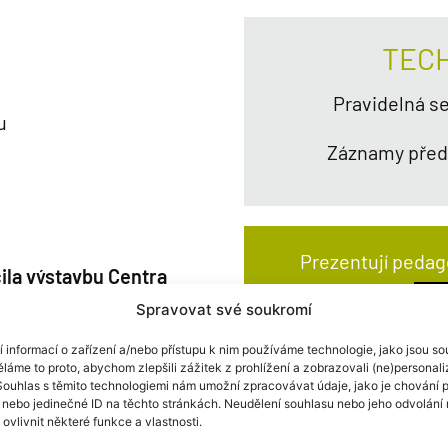
TEC
Pravidelná s
tu
Záznamy před
Prezentují pedag
ila výstavbu Centra
nologií (CEETe)
Spravovat své soukromí
 Jedná se o novostavbu
í informací o zařízení a/nebo přístupu k nim používáme technologie, jako jsou s
koly.
ěláme to proto, abychom zlepšili zážitek z prohlížení a zobrazovali (ne)personal
Souhlas s těmito technologiemi nám umožní zpracovávat údaje, jako je chování p
í nebo jedinečné ID na těchto stránkách. Neudělení souhlasu nebo jeho odvolán
ovlivnit některé funkce a vlastnosti.
umné zázemí splňující