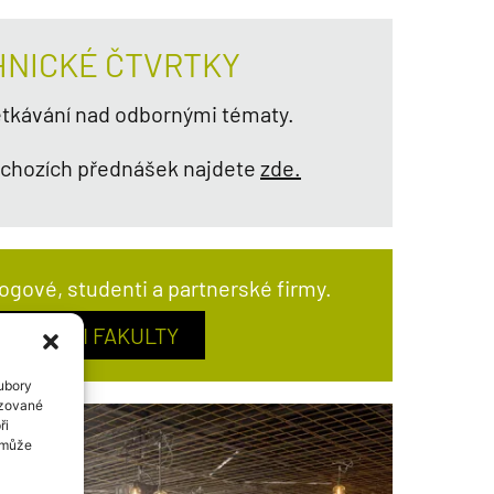
HNICKÉ ČTVRTKY
etkávání nad odbornými tématy.
chozích přednášek najdete
zde.
ogové, studenti a partnerské firmy.
PARTNEŘI FAKULTY
oubory
izované
ři
í může