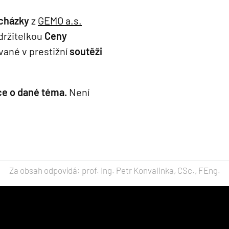
cházky
z
GEMO a.s.
 držitelkou
Ceny
ané v prestižní
soutěži
e o dané téma.
Není
Za obsah odpovídá: prof. Ing. Petr Konvalinka, CSc., FEng.