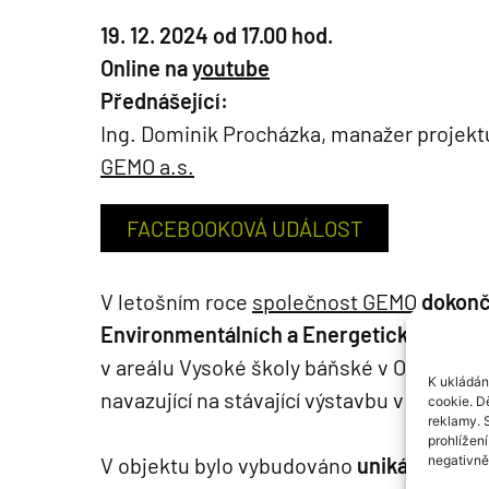
19. 12. 2024 od 17.00 hod.
Online na
youtube
Přednášející:
Ing. Dominik Procházka, manažer projek
GEMO a.s.
FACEBOOKOVÁ UDÁLOST
V letošním roce
společnost GEMO
dokonč
Environmentálních a Energetických tech
v areálu Vysoké školy báňské v Ostravě.
K ukládán
navazující na stávající výstavbu v areálu š
cookie. D
reklamy. 
prohlížen
negativně 
V objektu bylo vybudováno
unikátní výzk