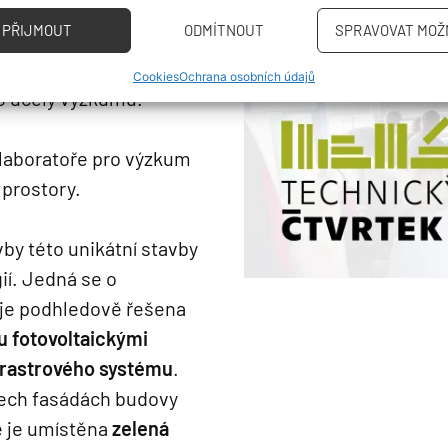
, které sdružuje
PŘIJMOUT
ODMÍTNOUT
SPRAVOVAT MOŽ
odíkového a odpadového
ití energie včetně
Cookies
Ochrana osobních údajů
o účely výzkumu.
 laboratoře pro výzkum
 prostory.
by této unikátní stavby
í. Jedná se o
 je podhledově řešena
 fotovoltaickými
 rastrového systému
.
šech fasádách budovy
é je umístěna
zelená