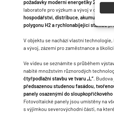
požadavky moderní energetiky 21.století
laboratoře pro výzkum a vývoj v oblasti
v
hospodářství, distribuce, akumulace a už
polygonu H2
a rychlonabíjející stanice
pr
V objektu se nachází vlastní technologie,
a vývoj, zázemí pro zaměstnance a školící
Ve videu se seznámíte s průběhem výstav
nabité množstvím různorodých technologi
čtyřpodlažní stavbu ve tvaru „L“
. Budova
předsazenou studenou fasádou, tvořenou
panely osazenými do sloupkopříčkového
Fotovoltaické panely jsou umístěny na v
s výjimkou severovýchodní části, na kter