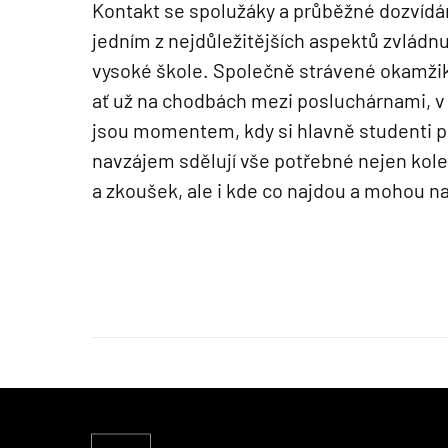
Kontakt se spolužáky a průběžné dozvídán
jedním z nejdůležitějších aspektů zvládnu
vysoké škole. Společně strávené okamži
ať už na chodbách mezi posluchárnami, v
jsou momentem, kdy si hlavně studenti p
navzájem sdělují vše potřebné nejen kol
a zkoušek, ale i kde co najdou a mohou na