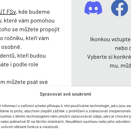
UT FSv
, kde budeme
y, které vám pomohou
 toho se můžete propojit
o ročníku, kteří vám
Ikonkou vstupte
o osobně.
nebo 
dentů, kteří budou
Vyberte si konkr
áte i podle role
mu, může
kam můžete psát své
Spravovat své soukromí
Podívejte se i na dal
í informací o zařízení a/nebo přístupu k nim používáme technologie, jako jsou s
praktickými info
ěláme to proto, abychom zlepšili zážitek z prohlížení a zobrazovali (ne)personal
Souhlas s těmito technologiemi nám umožní zpracovávat údaje, jako je chování p
v budově správnou t
í nebo jedinečné ID na těchto stránkách. Neudělení souhlasu nebo jeho odvolán
různé
ovlivnit některé funkce a vlastnosti.