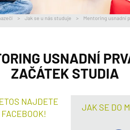
azeči
>
Jak se u nás studuje
>
Mentoring usnadní 
ORING USNADNÍ PR
ZAČÁTEK STUDIA
LETOS NAJDETE
JAK SE DO 
 FACEBOOK!