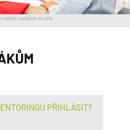
prvákům začátek studia
VÁKŮM
MENTORINGU PŘIHLÁSIT?