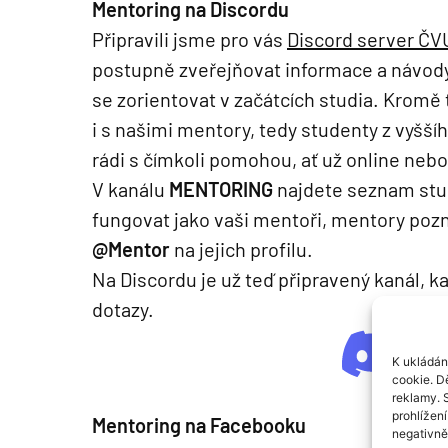
Mentoring na Discordu
Připravili jsme pro vás
Discord server ČV
postupně zveřejňovat informace a návod
se zorientovat v začátcích studia. Kromě
i s našimi mentory, tedy studenty z vyššíh
rádi s čímkoli pomohou, ať už online neb
V kanálu
MENTORING
najdete seznam stu
fungovat jako vaši mentoři, mentory pozn
@Mentor
na jejich profilu.
Na Discordu je už teď připravený kanál, 
dotazy.
K ukládán
cookie. D
reklamy. 
prohlížen
Mentoring na Facebooku
negativně 