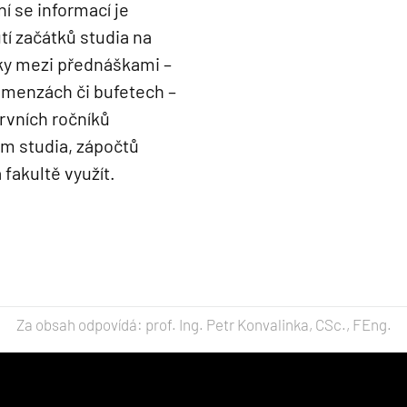
í se informací je
tí začátků studia na
ky mezi přednáškami –
 menzách či bufetech –
rvních ročníků
em studia, zápočtů
 fakultě využít.
Za obsah odpovídá: prof. Ing. Petr Konvalinka, CSc., FEng.