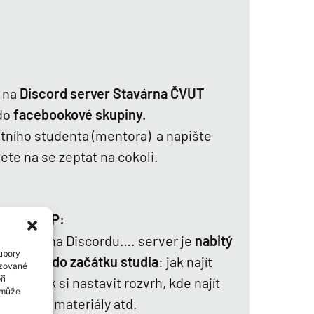
 na
Discord server Stavárna ČVUT
do
facebookové skupiny.
étního studenta (mentora) a napište
te na se zeptat na cokoli.
TIP:
ší kanály na Discordu…. server je
nabitý
oubory
rmacemi do začátku studia
: jak najít
izované
ři
řídu, jak si nastavit rozvrh, kde najít
í může
 studijní materiály atd.