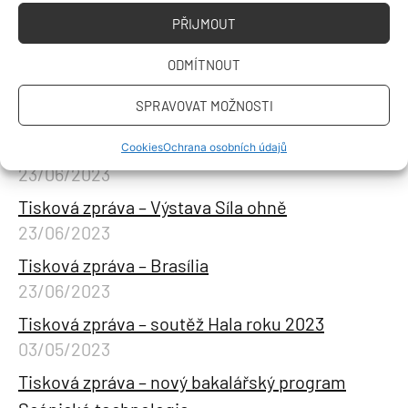
Tisková zpráva – Den otevřených dveří 2024
PŘIJMOUT
a přijímačky nanečisto
23/01/2024
ODMÍTNOUT
Tisková zpráva – první mikrocertifikátový kurz
SPRAVOVAT MOŽNOSTI
04/09/2023
Tisková zpráva – Motivační stipendium
Cookies
Ochrana osobních údajů
23/06/2023
Tisková zpráva – Výstava Síla ohně
23/06/2023
Tisková zpráva – Brasília
23/06/2023
Tisková zpráva – soutěž Hala roku 2023
03/05/2023
Tisková zpráva – nový bakalářský program