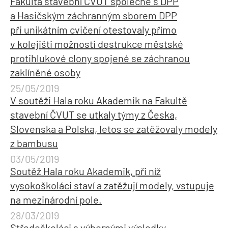
Fakulta stavební ČVUT společně s DPP
a Hasičským záchranným sborem DPP
při unikátním cvičení otestovaly přímo
v kolejišti možnosti destrukce městské
protihlukové clony spojené se záchranou
zaklíněné osoby
25/05/2019
V soutěži Hala roku Akademik na Fakultě
stavební ČVUT se utkaly týmy z Česka,
Slovenska a Polska, letos se zatěžovaly modely
z bambusu
03/05/2019
Soutěž Hala roku Akademik, při níž
vysokoškoláci staví a zatěžují modely, vstupuje
na mezinárodní pole.
28/03/2019
Středoškoláci s výbornými výsledky