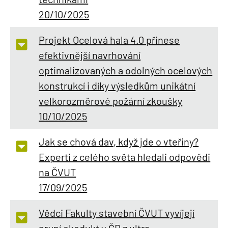
20/10/2025
Projekt Ocelová hala 4.0 přinese
efektivnější navrhování
optimalizovaných a odolných ocelových
konstrukcí i díky výsledkům unikátní
velkorozměrové požární zkoušky
10/10/2025
Jak se chová dav, když jde o vteřiny?
Experti z celého světa hledali odpovědi
na ČVUT
17/09/2025
Vědci Fakulty stavební ČVUT vyvíjejí
první ekodukt v ČR z ultra