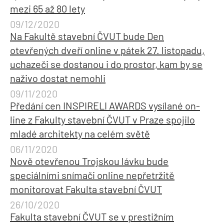
mezi 65 až 80 lety
09/12/2020
Na Fakultě stavební ČVUT bude Den
otevřených dveří online v pátek 27. listopadu,
uchazeči se dostanou i do prostor, kam by se
naživo dostat nemohli
09/11/2020
Předání cen INSPIRELI AWARDS vysílané on-
line z Fakulty stavební ČVUT v Praze spojilo
mladé architekty na celém světě
06/11/2020
Nově otevřenou Trojskou lávku bude
speciálními snímači online nepřetržitě
monitorovat Fakulta stavební ČVUT
26/10/2020
Fakulta stavební ČVUT se v prestižním