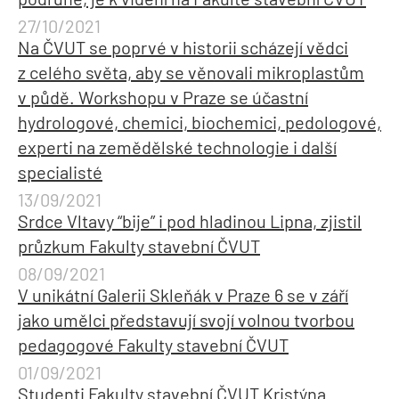
27/10/2021
Na ČVUT se poprvé v historii scházejí vědci
z celého světa, aby se věnovali mikroplastům
v půdě. Workshopu v Praze se účastní
hydrologové, chemici, biochemici, pedologové,
experti na zemědělské technologie i další
specialisté
13/09/2021
Srdce Vltavy “bije” i pod hladinou Lipna, zjistil
průzkum Fakulty stavební ČVUT
08/09/2021
V unikátní Galerii Skleňák v Praze 6 se v září
jako umělci představují svojí volnou tvorbou
pedagogové Fakulty stavební ČVUT
01/09/2021
Studenti Fakulty stavební ČVUT Kristýna