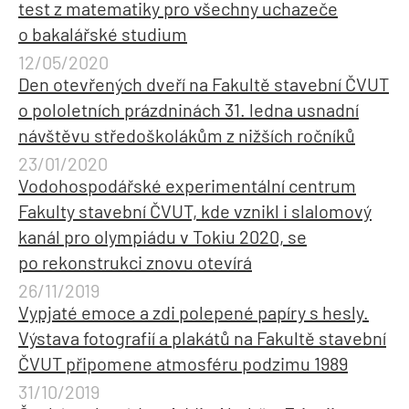
test z matematiky pro všechny uchazeče
o bakalářské studium
12/05/2020
Den otevřených dveří na Fakultě stavební ČVUT
o pololetních prázdninách 31. ledna usnadní
návštěvu středoškolákům z nižších ročníků
23/01/2020
Vodohospodářské experimentální centrum
Fakulty stavební ČVUT, kde vznikl i slalomový
kanál pro olympiádu v Tokiu 2020, se
po rekonstrukci znovu otevírá
26/11/2019
Vypjaté emoce a zdi polepené papíry s hesly.
Výstava fotografií a plakátů na Fakultě stavební
ČVUT připomene atmosféru podzimu 1989
31/10/2019