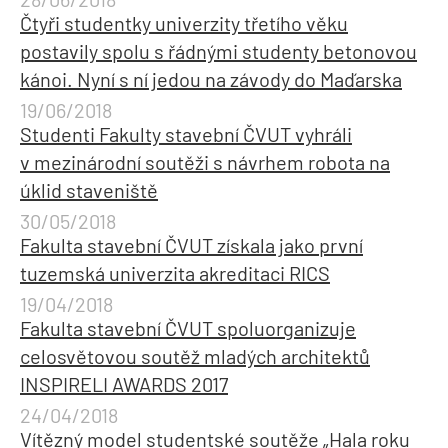
Čtyři studentky univerzity třetího věku
postavily spolu s řádnými studenty betonovou
kánoi. Nyní s ní jedou na závody do Maďarska
19/06/2018
Studenti Fakulty stavební ČVUT vyhráli
v mezinárodní soutěži s návrhem robota na
úklid staveniště
30/05/2018
Fakulta stavební ČVUT získala jako první
tuzemská univerzita akreditaci RICS
19/04/2018
Fakulta stavební ČVUT spoluorganizuje
celosvětovou soutěž mladých architektů
INSPIRELI AWARDS 2017
24/04/2018
Vítězný model studentské soutěže „Hala roku