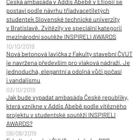
Česká ambasáda v Addis Abebě v Etiopii se
postaví podle návrhu třiadvacetiletých
studentek Slovenské technické univerzity
v Bratislavě. Zvítězily ve speciální kategorii
mezinárodní soutěže INSPIRELI AWARDS
10/10/2019
Nová betonová lavička z Fakulty stavební ČVUT
je navržena především pro vlaková nádraží. Je
jednoduchá, elegantní a odolná vůči počasí
i vandalismu
03/10/2019
Jak bude vypadat ambasáda České republiky,
která vznikne v Addis Abebě podle vítězného
projektu v studentské soutěži INSPIRELI
AWARDS?
08/08/2019