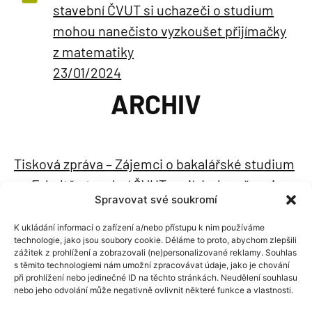
stavební ČVUT si uchazeči o studium
mohou nanečisto vyzkoušet přijímačky
z matematiky
23/01/2024
ARCHIV
Tisková zpráva – Zájemci o bakalářské studium
na Fakultě stavební ČVUT mají druhou šanci na
Spravovat své soukromí
podání přihlášky
05/06/2024
K ukládání informací o zařízení a/nebo přístupu k nim používáme
technologie, jako jsou soubory cookie. Děláme to proto, abychom zlepšili
Tisková zpráva – První mikrocertifikátový kurz
zážitek z prohlížení a zobrazovali (ne)personalizované reklamy. Souhlas
s těmito technologiemi nám umožní zpracovávat údaje, jako je chování
na Fakultě stavební ČVUT má 27 absolventů
při prohlížení nebo jedinečné ID na těchto stránkách. Neudělení souhlasu
24/05/2024
nebo jeho odvolání může negativně ovlivnit některé funkce a vlastnosti.