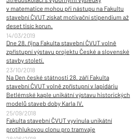
v matematice mohou při nástupu na Fakultu
stavební ČVUT získat motivační stipendium až
deset tisíc korun.
14/03/2019
Dne 28. října Fakulta stavební ČVUT volně
zpřístupní výstavu projektu České a slovenské
stavby století.
23/10/2018
Na Den české státnosti 28. září Fakulta
stavební ČVUT volně zpřístupní v lapidáriu
Betlémské kaple unikátní výstavu historických
modelů staveb doby Karla IV.
25/09/2018
Fakulta stavební ČVUT vyvinula unikátní
protihlukovou clonu pro tramvaje
28/06/2018