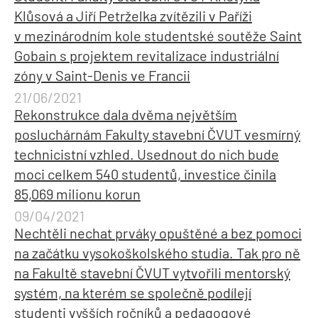
Klůsová a Jiří Petrželka zvítězili v Paříži
v mezinárodním kole studentské soutěže Saint
Gobain s projektem revitalizace industriální
zóny v Saint-Denis ve Francii
21/06/2021
Rekonstrukce dala dvěma největším
posluchárnám Fakulty stavební ČVUT vesmírný
technicistní vzhled. Usednout do nich bude
moci celkem 540 studentů, investice činila
85,069 milionu korun
09/04/2021
Nechtěli nechat prváky opuštěné a bez pomoci
na začátku vysokoškolského studia. Tak pro ně
na Fakultě stavební ČVUT vytvořili mentorský
systém, na kterém se společně podílejí
studenti vyšších ročníků a pedagogové