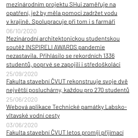
mezinárodním projektu SHui zaměřuje na
opatření, jež by měla pomoci zadržet vodu
v krajině. Spolupracuje při tom i s farmáři
06/10/2020
Mezinárodní architektonickou studentskou
soutěž INSPIRELI AWARDS pandemie
nezastavila. Přihlásilo se rekordních 1336
studentů, poprvé se zapojili i středoškoláci
25/09/2020
Fakulta stavební ČVUT rekonstruuje svoje dvě
největší posluchárny, každou pro 270 studentů
25/06/2020
Webová aplikace Technické památky Labsko-
vltavské vodní cesty
03/06/2020
Fakulta stavební ČVUT letos promíjí přijímací