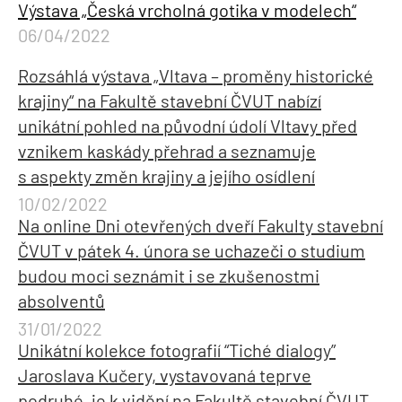
Výstava „Česká vrcholná gotika v modelech“
06/04/2022
Rozsáhlá výstava „Vltava – proměny historické
krajiny“ na Fakultě stavební ČVUT nabízí
unikátní pohled na původní údolí Vltavy před
vznikem kaskády přehrad a seznamuje
s aspekty změn krajiny a jejího osídlení
10/02/2022
Na online Dni otevřených dveří Fakulty stavební
ČVUT v pátek 4. února se uchazeči o studium
budou moci seznámit i se zkušenostmi
absolventů
31/01/2022
Unikátní kolekce fotografií “Tiché dialogy”
Jaroslava Kučery, vystavovaná teprve
podruhé, je k vidění na Fakultě stavební ČVUT