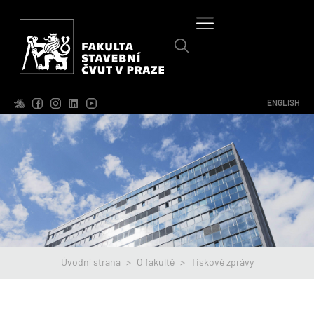
ENGLISH
Úvodní strana
>
O fakultě
>
Tiskové zprávy