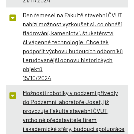
Den řemesel na Fakultě stavební ČVUT
nabízí možnost vyzkoušet si, co obnáší
fládrování, kamenictví, štukatérství
či vápenné technologie. Chce tak
podpořit výchovu budoucích odborníků
i erudovanější obnovu historických
objektů
15/10/2024
Možnosti robotiky v podzemí přivedly
do Podzemní laboratoře Josef, již
provozuje Fakulta stavební ČVUT,
vrcholné představitele firem
i akademické sféry, budoucí spolupráce