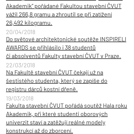
Akademik“ pořádané Fakultou stavební ČVUT
vážil 266,8 gramu a zhroutil se při zatížení
26,492 kilogramu.
20/04/2018
Do světové architektonické soutěže INSPIRELI
AWARDS se přihlásilo i 38 studentů
či absolventů Fakulty stavební ČVUT v Praze.
22/03/2018
Na Fakultě stavební ČVUT čekají už na
šestistého studenta, který se zapíše do
registru dárců kostní dřeně.
19/03/2018
Fakulta stavební ČVUT pořádá soutěž Hala roku
Akademik, při které studenti oborových
univerzit staví a zatěžují reálné modely
konstrukcí až do zborcení.