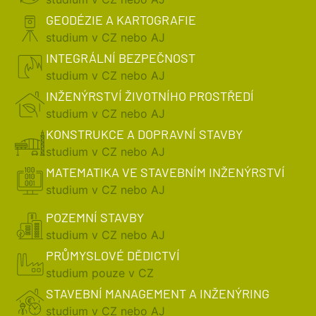
GEODÉZIE A KARTOGRAFIE
studium v CZ nebo AJ
INTEGRÁLNÍ BEZPEČNOST
studium v CZ nebo AJ
INŽENÝRSTVÍ ŽIVOTNÍHO PROSTŘEDÍ
studium v CZ nebo AJ
KONSTRUKCE A DOPRAVNÍ STAVBY
studium v CZ nebo AJ
MATEMATIKA VE STAVEBNÍM INŽENÝRSTVÍ
studium v CZ nebo AJ
POZEMNÍ STAVBY
studium v CZ nebo AJ
PRŮMYSLOVÉ DĚDICTVÍ
studium pouze v CZ
STAVEBNÍ MANAGEMENT A INŽENÝRING
studium v CZ nebo AJ