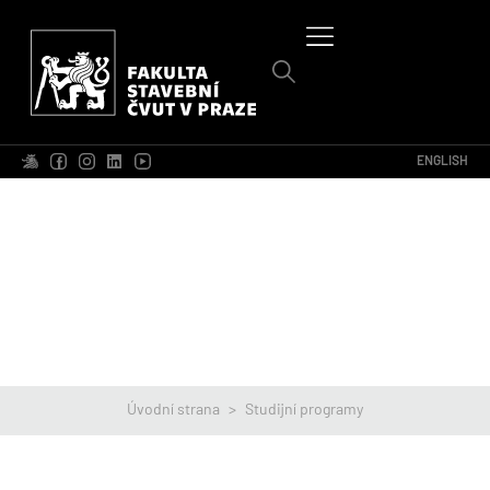
ENGLISH
Úvodní strana
>
Studijní programy