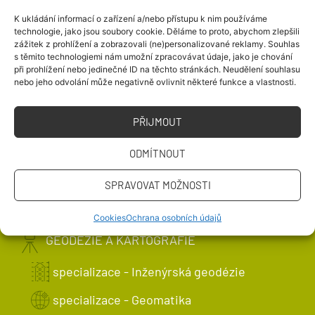
HOSPODÁŘSTVÍ A VODNÍ STAVBY
K ukládání informací o zařízení a/nebo přístupu k nim používáme
technologie, jako jsou soubory cookie. Děláme to proto, abychom zlepšili
INTEGRÁLNÍ BEZPEČNOST STAVEB
zážitek z prohlížení a zobrazovali (ne)personalizované reklamy. Souhlas
s těmito technologiemi nám umožní zpracovávat údaje, jako je chování
MANAGEMENT A EKONOMIKA VE
při prohlížení nebo jedinečné ID na těchto stránkách. Neudělení souhlasu
nebo jeho odvolání může negativně ovlivnit některé funkce a vlastnosti.
STAVEBNICTVÍ
STAVITELSTVÍ - PŘÍPRAVA, REALIZACE
PŘIJMOUT
A PROVOZ STAVEB
ODMÍTNOUT
ARCHITEKTURA A STAVITELSTVÍ
SPRAVOVAT MOŽNOSTI
SCÉNICKÉ TECHNOLOGIE
Cookies
Ochrana osobních údajů
GEODÉZIE A KARTOGRAFIE
specializace - Inženýrská geodézie
specializace - Geomatika