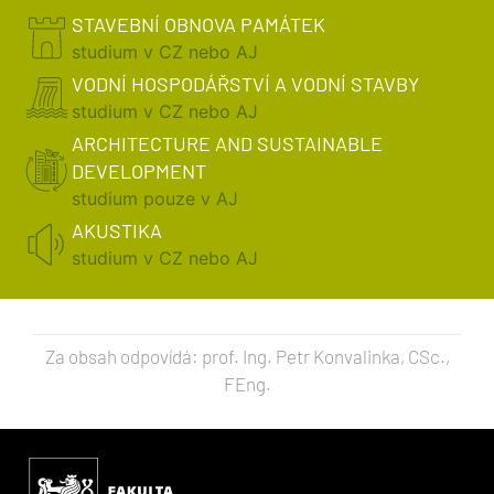
STAVEBNÍ OBNOVA PAMÁTEK
studium v CZ nebo AJ
VODNÍ HOSPODÁŘSTVÍ A VODNÍ STAVBY
studium v CZ nebo AJ
ARCHITECTURE AND SUSTAINABLE
DEVELOPMENT
studium pouze v AJ
AKUSTIKA
studium v CZ nebo AJ
Za obsah odpovídá: prof. Ing. Petr Konvalinka, CSc.,
FEng.