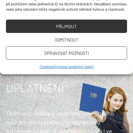
při prohlížení nebo jedinečné ID na těchto stránkách. Neudělení souhlasu
nebo jeho odvolání může negativně ovlivnit některé funkce a vlastnosti.
PŘIJMOUT
ODMÍTNOUT
SPRAVOVAT MOŽNOSTI
Cookies
Ochrana osobních údajů
UPLATNĚNÍ
Technicky vzdělaný vodohospodář snadno
nachází celospolečensky významnou
a uznávanou práci s uplatněním doma i ve