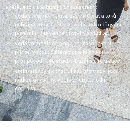
světě, a to v následujících oblastech:
voda v krajině: revitalizace a úprava toků,
ochrana vody a půdy, závlahy, odvodňování
pozemků, prevence povodní a sucha,
voda ve městech a obcích: zásobování
pitnou vodou, čištění odpadních vod,
protipovodňové stavby, bazény a rekreace,
vodní stavby a konstrukce: přehrady, jezy,
nádrže a rybníky, vodní energie, lodní
doprava