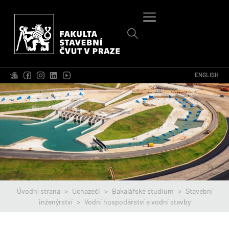
ENGLISH
Úvodní strana
>
Uchazeči
>
Bakalářské studium
>
Stavební
inženýrství
>
Vodní hospodářství a vodní stavby