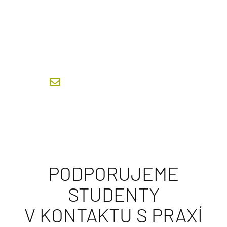
GARANT STUDIJNÍHO PROGRAMU
prof. Dr. Ing. Václav Matoušek
v.matousek@fsv.cvut.cz
PODPORUJEME
STUDENTY
V KONTAKTU S PRAXÍ