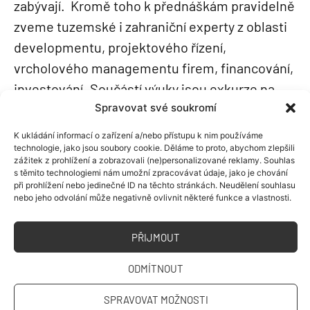
zabývají.
Kromě toho k přednáškám pravidelně
zveme tuzemské i zahraniční experty
z oblasti
developmentu, projektového řízení,
vrcholového managementu firem, financování,
investování. Součástí výuky jsou exkurze na
zajímavé projekty a stavby nejen po celé ČR,
Spravovat své soukromí
ale i v zahraničí. Výuka je realizována s využitím
K ukládání informací o zařízení a/nebo přístupu k nim používáme
profesního software, na nějž můžete navíc
technologie, jako jsou soubory cookie. Děláme to proto, abychom zlepšili
zážitek z prohlížení a zobrazovali (ne)personalizované reklamy. Souhlas
získat certifikáty.
s těmito technologiemi nám umožní zpracovávat údaje, jako je chování
při prohlížení nebo jedinečné ID na těchto stránkách. Neudělení souhlasu
nebo jeho odvolání může negativně ovlivnit některé funkce a vlastnosti.
PŘIJMOUT
PŘIDANÁ HODNOTA
ODMÍTNOUT
K ZÍSKANÝM
SPRAVOVAT MOŽNOSTI