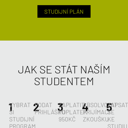
STUDIJNÍ PLÁN
JAK SE STÁT NAŠÍM
STUDENTEM
1
2
3
4
5
VYBRAT
PODAT
ZAPLATIT
ABSOLVOVAT
ZAPSA
SI
PŘIHLÁŠKU
POPLATEK
PŘIJÍMACÍ
SE
STUDIJNÍ
950KČ
ZKOUŠKU
KE
PROGRAM
STUDIU