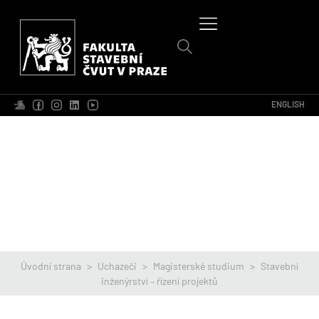
ENGLISH
Úvodní strana
>
Uchazeči
>
Magisterské studium
>
Stavební
inženýrství – řízení projektů