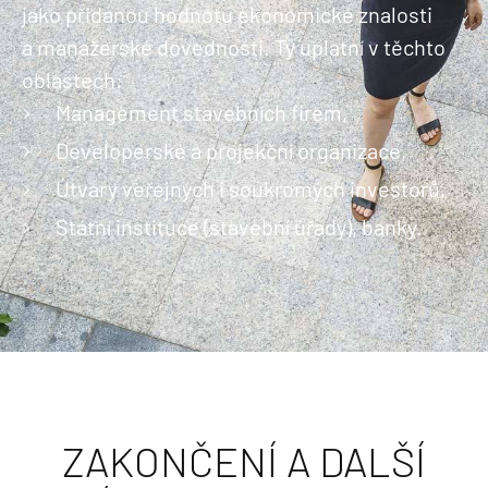
jako přidanou hodnotu ekonomické znalosti
a manažerské dovednosti. Ty uplatní v těchto
oblastech:
Management stavebních firem,
Developerské a projekční organizace,
Útvary veřejných i soukromých investorů,
Státní instituce (stavební úřady), banky.
ZAKONČENÍ A DALŠÍ