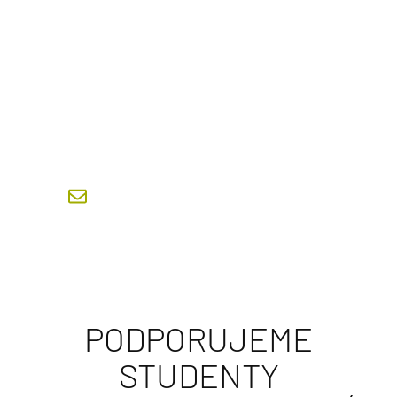
GARANT STUDIJNÍHO PROGRAMU
STAVEBNÍ INŽENÝRSTVÍ – ŘÍZENÍ
PROJEKTŮ
doc. Ing. Eduard Hromada, Ph.D.
eduard.hromada@fsv.cvut.cz
PODPORUJEME
STUDENTY