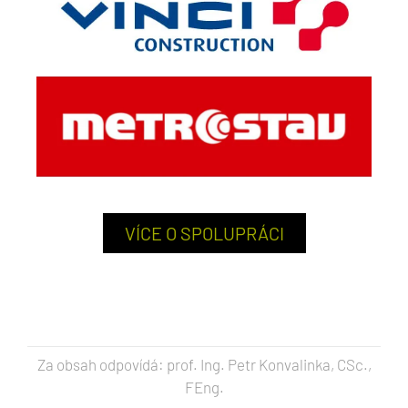
VÍCE O SPOLUPRÁCI
Za obsah odpovídá: prof. Ing. Petr Konvalinka, CSc.,
FEng.