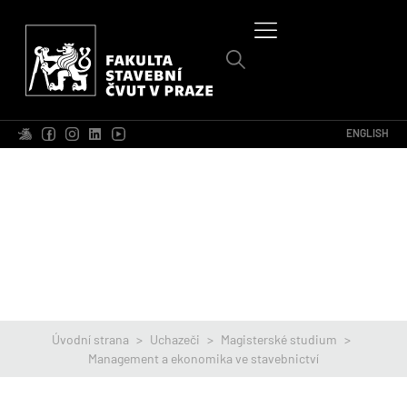
ENGLISH
Úvodní strana
>
Uchazeči
>
Magisterské studium
>
Management a ekonomika ve stavebnictví