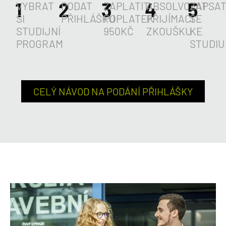
1
2
3
4
5
VYBRAT
PODAT
ZAPLATIT
ABSOLVOVAT
ZAPSA
SI
PŘIHLÁŠKU
POPLATEK
PŘIJÍMACÍ
SE
STUDIJNÍ
950KČ
ZKOUŠKU
KE
PROGRAM
STUDIU
CELÝ NÁVOD NA PODÁNÍ PŘIHLÁŠKY