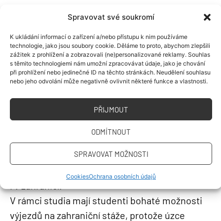
Spravovat své soukromí
SEZNÁMÍME VÁS S TĚMI
K ukládání informací o zařízení a/nebo přístupu k nim používáme
technologie, jako jsou soubory cookie. Děláme to proto, abychom zlepšili
NEJLEPŠÍMI V OBORU
zážitek z prohlížení a zobrazovali (ne)personalizované reklamy. Souhlas
s těmito technologiemi nám umožní zpracovávat údaje, jako je chování
při prohlížení nebo jedinečné ID na těchto stránkách. Neudělení souhlasu
nebo jeho odvolání může negativně ovlivnit některé funkce a vlastnosti.
Výuka je prokládána přednáškami tuzemských
PŘIJMOUT
i zahraničních expertů
z oblasti developmentu,
projektového řízení, vrcholového
ODMÍTNOUT
managementu firem, financování, investování.
SPRAVOVAT MOŽNOSTI
Součástí výuky jsou exkurze na zajímavé
projekty a stavby nejen po celé ČR, ale
Cookies
Ochrana osobních údajů
i v zahraničí.
V rámci studia mají studenti bohaté možnosti
výjezdů na zahraniční stáže, protože úzce