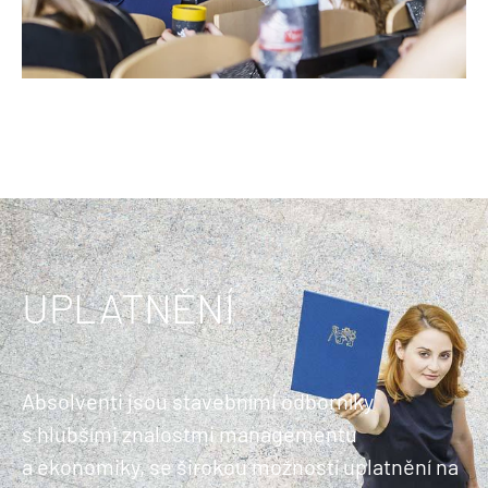
UPLATNĚNÍ
Absolventi jsou stavebními odborníky
s hlubšími znalostmi managementu
a ekonomiky, se širokou možností uplatnění na