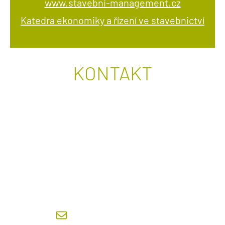
www.stavebni-management.cz
Katedra ekonomiky a řízení ve stavebnictví
KONTAKT
GARANT STUDIJNÍHO PROGRAMU
MANAGEMENT A EKONOMIKA VE
STAVEBNICTVÍ
prof. Ing. Renáta Schneiderová Heralová,
Ph.D.
heralova@fsv.cvut.cz