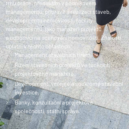
trhu práce, především v podnikovém
managementu, přípravě a realizaci staveb,
developmentu nemovitostí, facility
managementu, jako manažeři projektů
a odborníci na oceňování nemovitostí. Znalosti
uplatní v těchto oblastech:
Management stavebních firem,
Řízení stavebních projektů ve funkcích
projektového manažera,
Development, veřejné a soukromé stavební
investice,
Banky, konzultační a projektové
společnosti, státní správa.