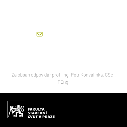
INTEGRÁLNÍ BEZPEČNOST
prof. Ing. František Wald, CSc.
wald@fsv.cvut.cz
Za obsah odpovídá: prof. Ing. Petr Konvalinka, CSc.,
FEng.