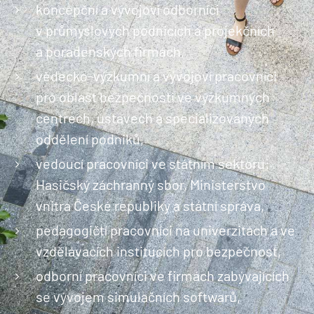
koncepční a vývojoví odborníci
v průmyslových podnicích a projekčních
a poradenských firmách,
vědecko-výzkumní a vývojoví pracovníci
pro oblast bezpečnosti ve výzkumných
centrech, ústavech a specializovaných
oddělení podniků,
vedoucí pracovníci ve státním sektoru:
Hasičský záchranný sbor, Ministerstvo
vnitra České republiky a státní správa,
pedagogičtí pracovníci na univerzitách a ve
vzdělávacích institucích pro bezpečnost,
odborní pracovníci ve firmách zabývajících
se vývojem simulačních softwarů,