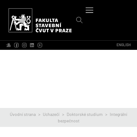
ENGLISH
Úvodní strana
>
Uchazeči
>
Doktorské studium
>
Integrální
bezpečnost