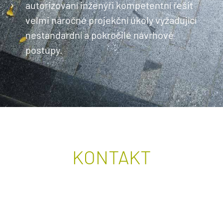
autorizovaní inženýři kompetentní řešit
velmi náročné projekční úkoly vyžadující
nestandardní a pokročilé návrhové
postupy.
KONTAKT
GARANT A PŘEDSEDA OBOROVÉ RADY
DOKTORSKÉHO STUDIJNÍHO PROGRAMU