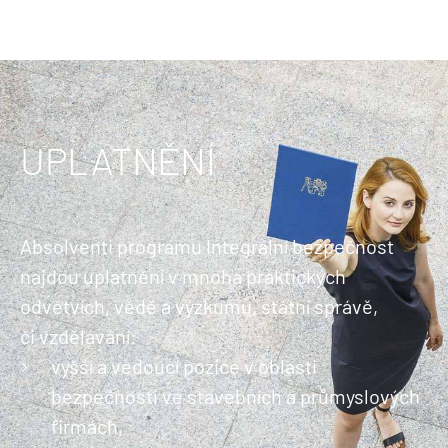
UPLATNĚNÍ
Absolventi programu Integrální bezpečnost
najdou uplatnění v mnoha praktických
odvětvích, vědě a výzkumu, státní správě,
či vzdělávání:
vyšší a vedoucí pozice v oblasti
bezpečnosti ve stavebních a průmyslových
firmách,