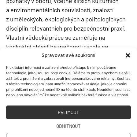
poznatky v oboru, včetně širších kulturních
a environmentálních souvislostí, znalostí
z uměleckých, ekologických a politologických
disciplín relevantních pro bezpečnostní praxi.
Vlastní vědecká práce se zaměřuje na
konkrétní oblast bezpečnosti rychle se
rozvíjejících oblastí udržitelného stavebnictví,
Spravovat své soukromí
využívání obnovitelných zdrojů a energií
K ukládání informací o zařízení a/nebo přístupu k nim používáme
a moderního průmyslu s vysokou úrovní
technologie, jako jsou soubory cookie. Děláme to proto, abychom zlepšili
zážitek z prohlížení a zobrazovali (ne)personalizované reklamy. Souhlas
automatizace a ochrany kulturních,
s těmito technologiemi nám umožní zpracovávat údaje, jako je chování
při prohlížení nebo jedinečné ID na těchto stránkách. Neudělení souhlasu
historických a architektonických hodnot.
nebo jeho odvolání může negativně ovlivnit některé funkce a vlastnosti.
PŘIJMOUT
ODMÍTNOUT