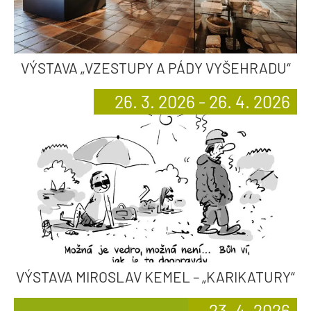
VÝSTAVA „VZESTUPY A PÁDY VYŠEHRADU“
26. 3. 2026 - 26. 4. 2026
VÝSTAVA MIROSLAV KEMEL – „KARIKATURY“
23. 4. 2026