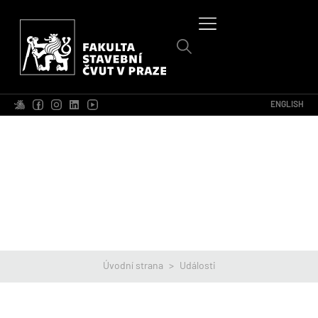
ENGLISH
Úvodní strana
>
Události