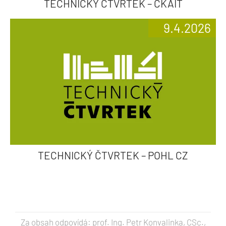
TECHNICKÝ ČTVRTEK – ČKAIT
9.4.2026
TECHNICKÝ ČTVRTEK – POHL CZ
Za obsah odpovídá: prof. Ing. Petr Konvalinka, CSc.,